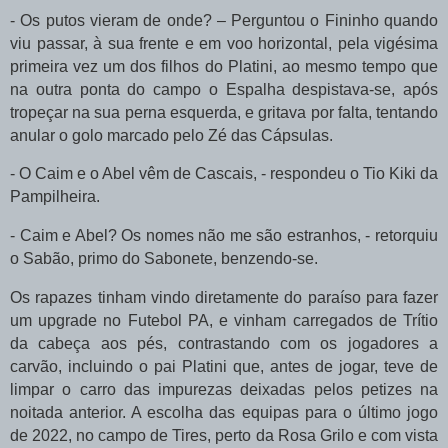
- Os putos vieram de onde? – Perguntou o Fininho quando
viu passar, à sua frente e em voo horizontal, pela vigésima
primeira vez um dos filhos do Platini, ao mesmo tempo que
na outra ponta do campo o Espalha despistava-se, após
tropeçar na sua perna esquerda, e gritava por falta, tentando
anular o golo marcado pelo Zé das Cápsulas.
- O Caim e o Abel vêm de Cascais, - respondeu o Tio Kiki da
Pampilheira.
- Caim e Abel? Os nomes não me são estranhos, - retorquiu
o Sabão, primo do Sabonete, benzendo-se.
Os rapazes tinham vindo diretamente do paraíso para fazer
um upgrade no Futebol PA, e vinham carregados de Trítio
da cabeça aos pés, contrastando com os jogadores a
carvão, incluindo o pai Platini que, antes de jogar, teve de
limpar o carro das impurezas deixadas pelos petizes na
noitada anterior. A escolha das equipas para o último jogo
de 2022, no campo de Tires, perto da Rosa Grilo e com vista