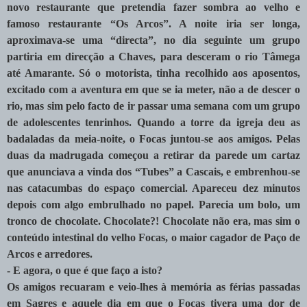
novo restaurante que pretendia fazer sombra ao velho e
famoso restaurante “Os Arcos”. A noite iria ser longa,
aproximava-se uma “directa”, no dia seguinte um grupo
partiria em direcção a Chaves, para desceram o rio Tâmega
até Amarante. Só o motorista, tinha recolhido aos aposentos,
excitado com a aventura em que se ia meter, não a de descer o
rio, mas sim pelo facto de ir passar uma semana com um grupo
de adolescentes tenrinhos. Quando a torre da igreja deu as
badaladas da meia-noite, o Focas juntou-se aos amigos. Pelas
duas da madrugada começou a retirar da parede um cartaz
que anunciava a vinda dos “Tubes” a Cascais, e embrenhou-se
nas catacumbas do espaço comercial. Apareceu dez minutos
depois com algo embrulhado no papel. Parecia um bolo, um
tronco de chocolate. Chocolate?! Chocolate não era, mas sim o
conteúdo intestinal do velho Focas, o maior cagador de Paço de
Arcos e arredores.
- E agora, o que é que faço a isto?
Os amigos recuaram e veio-lhes à memória as férias passadas
em Sagres e aquele dia em que o Focas tivera uma dor de