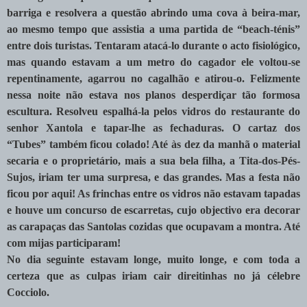
barriga e resolvera a questão abrindo uma cova à beira-mar,
ao mesmo tempo que assistia a uma partida de “beach-ténis”
entre dois turistas. Tentaram atacá-lo durante o acto fisiológico,
mas quando estavam a um metro do cagador ele voltou-se
repentinamente, agarrou no cagalhão e atirou-o. Felizmente
nessa noite não estava nos planos desperdiçar tão formosa
escultura. Resolveu espalhá-la pelos vidros do restaurante do
senhor Xantola e tapar-lhe as fechaduras. O cartaz dos
“Tubes” também ficou colado! Até às dez da manhã o material
secaria e o proprietário, mais a sua bela filha, a Tita-dos-Pés-
Sujos, iriam ter uma surpresa, e das grandes. Mas a festa não
ficou por aqui! As frinchas entre os vidros não estavam tapadas
e houve um concurso de escarretas, cujo objectivo era decorar
as carapaças das Santolas cozidas que ocupavam a montra. Até
com mijas participaram!
No dia seguinte estavam longe, muito longe, e com toda a
certeza que as culpas iriam cair direitinhas no já célebre
Cocciolo.