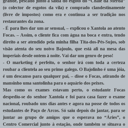
grande, pescado junto à saída do esgoto do “Chalé da Merda”
(o colector de esgotos da vila) e comprado clandestinamente
(livre de impostos) como era e continua a ser tradição nos
restaurantes da zona.
- É para lhes dar um ar sensual, – explicou o Xantola ao atento
Focas. – Assim, o cliente fica com água na boca e entra, tendo
direito a ser atendido pela minha filha Tita-dos-Pés-Sujos, sob
visão atenta do seu noivo Bajoulo, que está ali na mesa das
imperiais desde ontem à noite. Vai dar um genro de peso!
- O marketing é perfeito, o senhor irá com toda a certeza
roubar a clientela ao seu primo galego. O Bajolinho é uma jóia,
é um descanso para qualquer pai, – disse o Focas, atirando de
mansinho uma santolinha para o aquário dos peixes.
Mas como os exames estavam perto, o estudante Focas
despediu-se do senhor Xantola e foi para casa fazer o exame
nacional, roubado uns dias antes e agora na posse de todos os
estudantes de Paço de Arcos. Só saiu depois do jantar, para se
juntar ao grupo de amigos que o esperava no “Áries”, o
Centro Comercial junto à estação, onde também se situava o